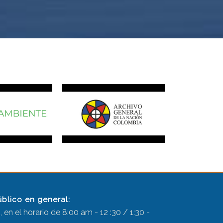
úblico en general:
 en el horario de 8:00 am - 12 :30 / 1:30 -