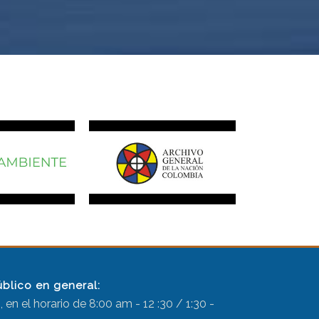
úblico en general:
 en el horario de 8:00 am - 12 :30 / 1:30 -