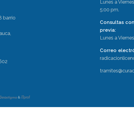
Lunes a Viernes,
5:00 pm.
8 barrio
Consultas con 
previa:
Cauca,
Lunes a Viernes
Correo electr
radicacionlice
 602
tramites@cura
&