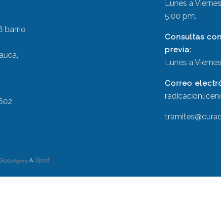
Lunes a Viernes,
5:00 pm.
8 barrio
Consultas con 
previa:
Cauca,
Lunes a Viernes
Correo electr
radicacionlice
 602
tramites@cura
&