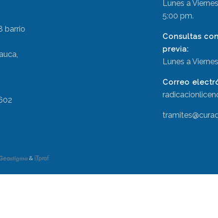
Lunes a Viernes,
5:00 pm.
8 barrio
Consultas con 
previa:
Cauca,
Lunes a Viernes
Correo electr
radicacionlice
 602
tramites@cura
&