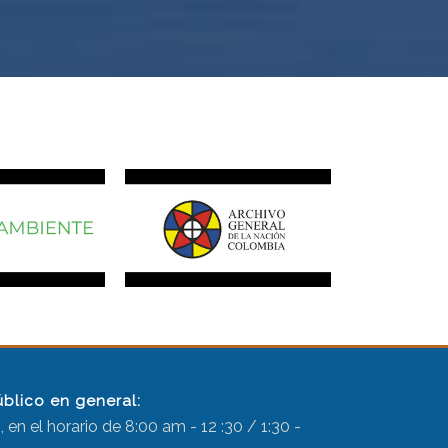
úblico en general:
 en el horario de 8:00 am - 12 :30 / 1:30 -